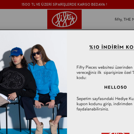
1500 TL VE ÜZERİ SİPARİŞLERDE KARGO BEDAVA !
fifty, TH