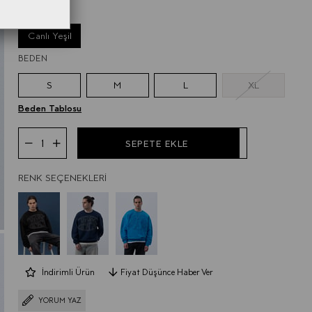
RENK
Canlı Yeşil
BEDEN
S
M
L
XL
Beden Tablosu
RENK SEÇENEKLERI
İndirimli Ürün
Fiyat Düşünce Haber Ver
YORUM YAZ