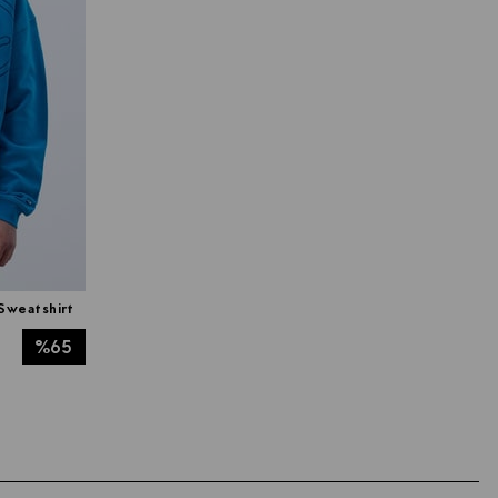
Sweatshirt
%65