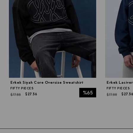
Erkek Siyah Core Oversize Sweatshirt
Erkek Laciver
FIFTY PIECES
FIFTY PIECES
%65
$27.36
$27.3
$77.88
$77.88