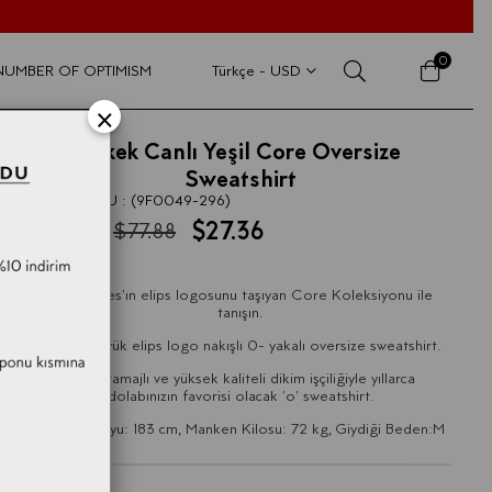
0
E NUMBER OF OPTIMISM
Türkçe - USD
×
Erkek Canlı Yeşil Core Oversize
Sweatshirt
STOK KODU
(9F0049-296)
$27.36
$77.88
%
65
İndirim
Fifty Pieces'ın elips logosunu taşıyan Core Koleksiyonu ile
tanışın.
Göğsü büyük elips logo nakışlı 0- yakalı oversize sweatshirt.
Ağır gramajlı ve yüksek kaliteli dikim işçiliğiyle yıllarca
dolabınızın favorisi olacak 'o' sweatshirt.
Manken Boyu: 183 cm, Manken Kilosu: 72 kg, Giydiği Beden:M