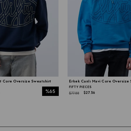
t Core Oversize Sweatshirt
Erkek Canlı Mavi Core Oversize 
FIFTY PIECES
%65
6
$27.36
$77.88