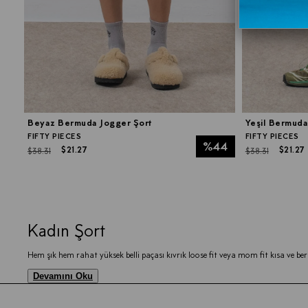
Beyaz Bermuda Jogger Şort
Yeşil Bermuda
FIFTY PIECES
FIFTY PIECES
%44
$21.27
$21.27
$38.31
$38.31
Kadın Şort
Hem şık hem rahat yüksek belli paçası kıvrık loose fit veya mom fit kısa ve ber
Devamını Oku