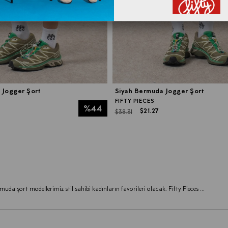
 Jogger Şort
Siyah Bermuda Jogger Şort
FIFTY PIECES
%44
$21.27
$38.31
muda şort modellerimiz stil sahibi kadınların favorileri olacak. Fifty Pieces
...