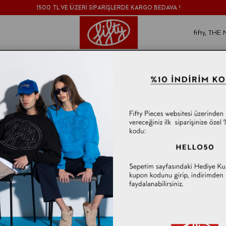
1500 TL VE ÜZERİ SİPARİŞLERDE KARGO BEDAVA !
fifty, TH