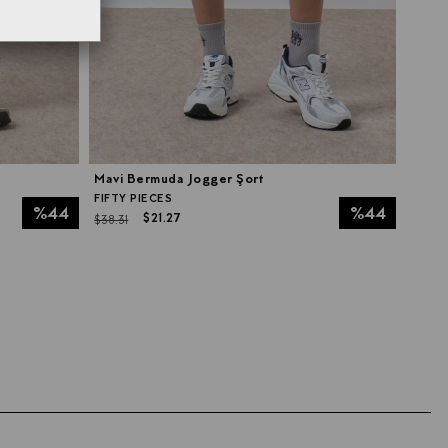
Mavi Bermuda Jogger Şort
FIFTY PIECES
%44
%44
$21.27
$38.31