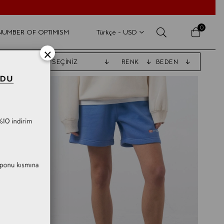
0
E NUMBER OF OPTIMISM
Türkçe - USD
×
RENK
BEDEN